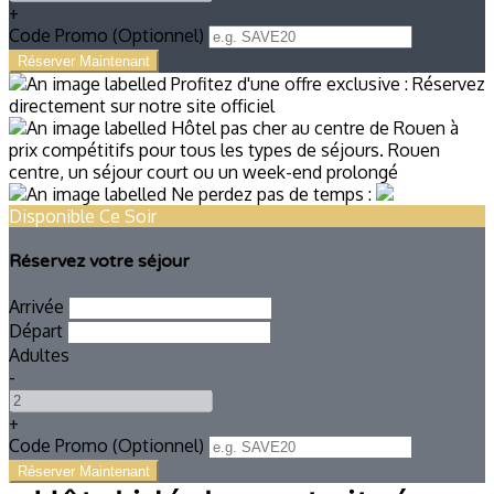
+
Code Promo
(
Optionnel
)
Disponible Ce Soir
Réservez votre séjour
Arrivée
Départ
Adultes
-
+
Code Promo
(
Optionnel
)