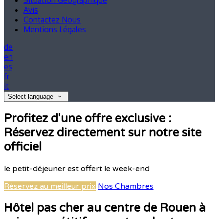
Situation Géographique
Avis
Contactez Nous
Mentions Légales
de
en
es
fr
it
Select language
Profitez d'une offre exclusive :
Réservez directement sur notre site
officiel
le petit-déjeuner est offert le week-end
Réservez au meilleur prix
Nos Chambres
Hôtel pas cher au centre de Rouen à