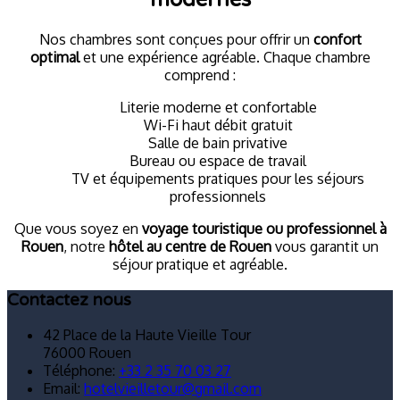
Nos chambres sont conçues pour offrir un
confort
optimal
et une expérience agréable. Chaque chambre
comprend :
Literie moderne et confortable
Wi-Fi haut débit gratuit
Salle de bain privative
Bureau ou espace de travail
TV et équipements pratiques pour les séjours
professionnels
Que vous soyez en
voyage touristique ou professionnel à
Rouen
, notre
hôtel au centre de Rouen
vous garantit un
séjour pratique et agréable.
Contactez nous
42 Place de la Haute Vieille Tour
76000 Rouen
Téléphone
:
+33 2 35 70 03 27
Email:
hotelvieilletour@gmail.com