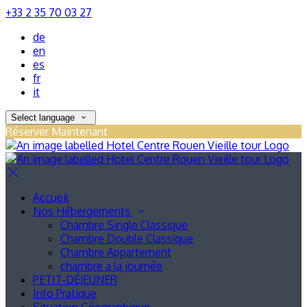
+33 2 35 70 03 27
de
en
es
fr
it
Select language
Réserver Maintenant
Accueil
Nos Hébergements
Chambre Single Classique
Chambre Double Classique
Chambre Appartement
chambre a la journée
PETIT-DÉJEUNER
Info Pratique