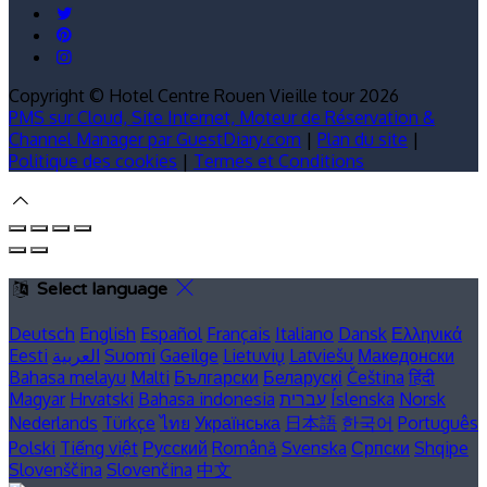
Copyright ©
Hotel Centre Rouen Vieille tour 2026
PMS sur Cloud, Site Internet, Moteur de Réservation &
Channel Manager par GuestDiary.com
|
Plan du site
|
Politique des cookies
|
Termes et Conditions
Select language
Deutsch
English
Español
Français
Italiano
Dansk
Ελληνικά
Eesti
العربية
Suomi
Gaeilge
Lietuvių
Latviešu
Македонски
Bahasa melayu
Malti
Български
Беларускі
Čeština
हिंदी
Magyar
Hrvatski
Bahasa indonesia
עברית
Íslenska
Norsk
Nederlands
Türkçe
ไทย
Українська
日本語
한국어
Português
Polski
Tiếng việt
Русский
Română
Svenska
Српски
Shqipe
Slovenščina
Slovenčina
中文