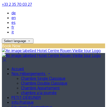
+33 2 35 70 03 27
de
en
es
fr
it
Select language
Book Now
Accueil
Nos Hébergements
Chambre Single Classique
Chambre Double Classique
Chambre Appartement
chambre a la journée
PETIT-DÉJEUNER
Info Pratique