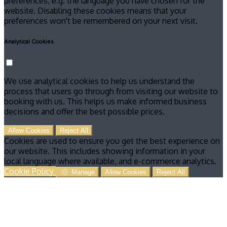
preferences, e.g. the language you have chosen for the
website. Disabling these cookies means that your
preferences won't be remembered on your next visit.
Analytical Cookies
We use analytical cookies to help us understand the
process that users go through from visiting our website to
booking with us. This helps us make informed business
decisions and offer the best possible prices.
Allow Cookies
Reject All
Cookies are used to ensure you get the best experience on
our website. This includes showing information in your
local language where available, and e-commerce analytics.
Cookie Policy
Manage
Allow Cookies
Reject All