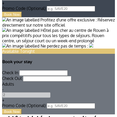
+
Promo Code (Optional)
Available Tonight
Book your stay
Check In
Check Out
Adults
-
+
Promo Code (Optional)