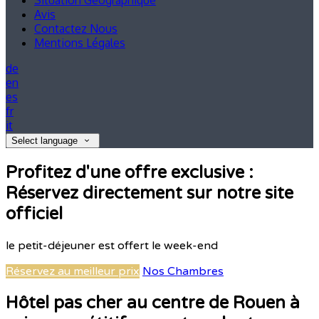
Situation Géographique
Avis
Contactez Nous
Mentions Légales
de
en
es
fr
it
Select language
Profitez d'une offre exclusive :
Réservez directement sur notre site
officiel
le petit-déjeuner est offert le week-end
Réservez au meilleur prix
Nos Chambres
Hôtel pas cher au centre de Rouen à