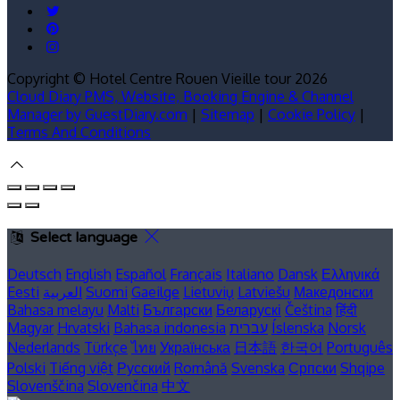
Copyright ©
Hotel Centre Rouen Vieille tour 2026
Cloud Diary PMS, Website, Booking Engine & Channel
Manager by GuestDiary.com
|
Sitemap
|
Cookie Policy
|
Terms And Conditions
Select language
Deutsch
English
Español
Français
Italiano
Dansk
Ελληνικά
Eesti
العربية
Suomi
Gaeilge
Lietuvių
Latviešu
Македонски
Bahasa melayu
Malti
Български
Беларускі
Čeština
हिंदी
Magyar
Hrvatski
Bahasa indonesia
עברית
Íslenska
Norsk
Nederlands
Türkçe
ไทย
Українська
日本語
한국어
Português
Polski
Tiếng việt
Русский
Română
Svenska
Српски
Shqipe
Slovenščina
Slovenčina
中文