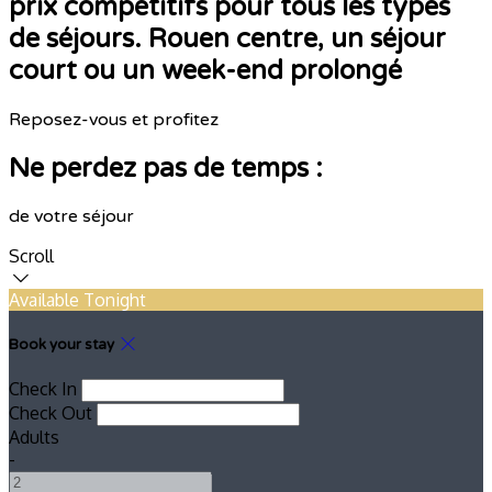
prix compétitifs pour tous les types
de séjours. Rouen centre, un séjour
court ou un week-end prolongé
Reposez-vous et profitez
Ne perdez pas de temps :
de votre séjour
Scroll
Available Tonight
Book your stay
Check In
Check Out
Adults
-