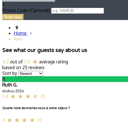
+
Promo Code (Optional)
Home
Avis
See what our guests say about us
4,2
out of
5.0
average rating
based on 25 reviews
Sort by
R
Ruth G.
elokuu 2026
3,4
Quelle note donneriez-vous à votre séjour ?
4