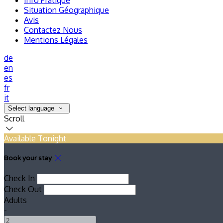
Info Pratique
Situation Géographique
Avis
Contactez Nous
Mentions Légales
de
en
es
fr
it
Select language
Scroll
Available Tonight
Book your stay
Check In
Check Out
Adults
-