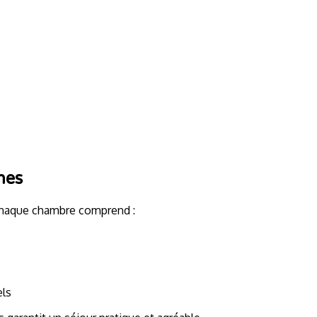
nes
Chaque chambre comprend :
els