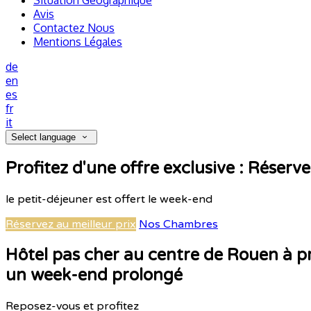
Situation Géographique
Avis
Contactez Nous
Mentions Légales
de
en
es
fr
it
Select language
Profitez d'une offre exclusive : Réserve
le petit-déjeuner est offert le week-end
Réservez au meilleur prix
Nos Chambres
Hôtel pas cher au centre de Rouen à pr
un week-end prolongé
Reposez-vous et profitez