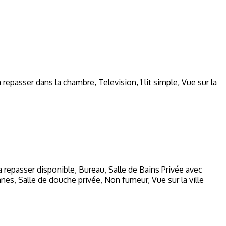
a repasser dans la chambre
,
Television
,
1 lit simple
,
Vue sur la
à repasser disponible
,
Bureau
,
Salle de Bains Privée avec
nnes
,
Salle de douche privée
,
Non fumeur
,
Vue sur la ville