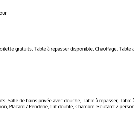
our
oilette gratuits
,
Table à repasser disponible
,
Chauffage
,
Table 
its
,
Salle de bains privée avec douche
,
Table à repasser
,
Table 
sion
,
Placard / Penderie
,
1 lit double
,
Chambre 'Routard' 2 perso