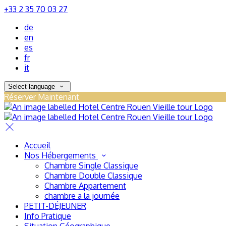
+33 2 35 70 03 27
de
en
es
fr
it
Select language
Réserver Maintenant
Accueil
Nos Hébergements
Chambre Single Classique
Chambre Double Classique
Chambre Appartement
chambre a la journée
PETIT-DÉJEUNER
Info Pratique