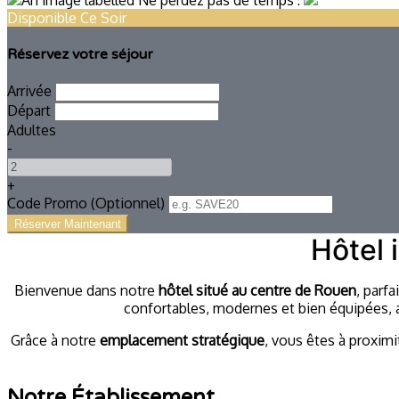
Disponible Ce Soir
Réservez votre séjour
Arrivée
Départ
Adultes
-
+
Code Promo
(
Optionnel
)
Hôtel 
Bienvenue dans notre
hôtel situé au centre de Rouen
, parfa
confortables, modernes et bien équipées, av
Grâce à notre
emplacement stratégique
, vous êtes à proximi
Notre Établissement