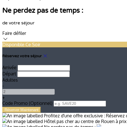
Ne perdez pas de temps :
de votre séjour
Faire défiler
Disponible Ce Soir
Réservez votre séjour
Arrivée
Départ
Adultes
-
+
Code Promo
(
Optionnel
)