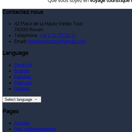
Que vous soyez en
voyage touristique
Contactez nous
42 Place de la Haute Vieille Tour
76000 Rouen
Téléphone
:
+33 2 35 70 03 27
Email:
hotelvieilletour@gmail.com
Language
Deutsch
English
Español
Français
Italiano
Select language
Pages
Accueil
Nos Hébergements