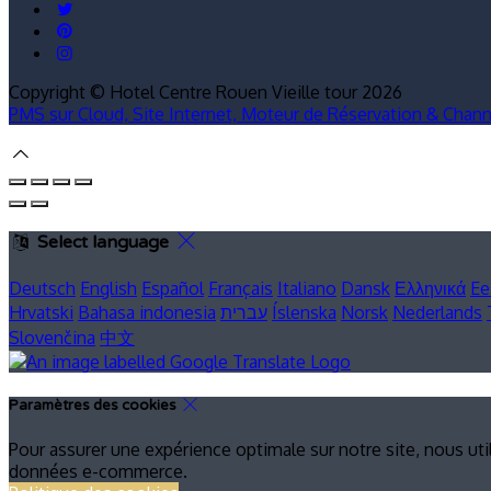
Copyright ©
Hotel Centre Rouen Vieille tour 2026
PMS sur Cloud, Site Internet, Moteur de Réservation & Chan
Select language
Deutsch
English
Español
Français
Italiano
Dansk
Ελληνικά
Ee
Hrvatski
Bahasa indonesia
עברית
Íslenska
Norsk
Nederlands
Slovenčina
中文
Paramètres des cookies
Pour assurer une expérience optimale sur notre site, nous ut
données e-commerce.