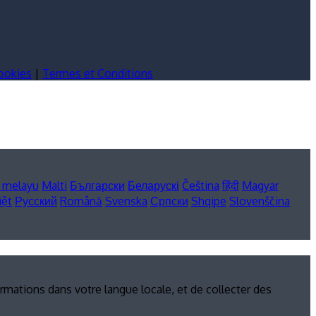
cookies
|
Termes et Conditions
 melayu
Malti
Български
Беларускі
Čeština
हिंदी
Magyar
iệt
Русский
Română
Svenska
Српски
Shqipe
Slovenščina
rmations dans votre langue locale, et de collecter des