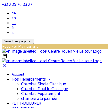
+33 2 35 70 03 27
de
en
es
fr
it
Select language
Réserver Maintenant
Accueil
Nos Hébergements
Chambre Single Classique
Chambre Double Classique
Chambre Appartement
chambre a la journée
PETIT-DÉJEUNER