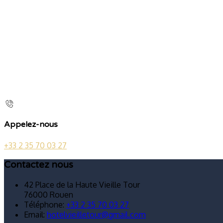
Appelez-nous
+33 2 35 70 03 27
Contactez nous
42 Place de la Haute Vieille Tour
76000 Rouen
Téléphone
:
+33 2 35 70 03 27
Email:
hotelvieilletour@gmail.com