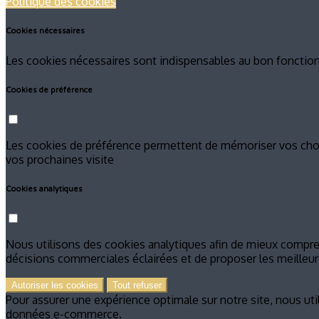
Politique des cookies
Cookies nécessaires
Les cookies nécessaires sont indispensables au bon fonctionn
Cookies de préférence
Les cookies de préférence permettent de mémoriser vos choix
vos prochaines visite
Cookies analytiques
Nous utilisons des cookies analytiques afin de mieux comprend
décisions commerciales éclairées et de proposer les meilleurs
Autoriser les cookies
Tout refuser
Pour assurer une expérience optimale sur notre site, nous ut
données e-commerce.