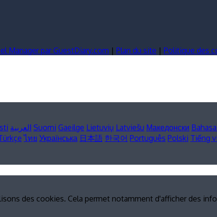
nel Manager par GuestDiary.com
|
Plan du site
|
Politique des 
sti
العربية
Suomi
Gaeilge
Lietuvių
Latviešu
Македонски
Bahasa
Türkçe
ไทย
Українська
日本語
한국어
Português
Polski
Tiếng v
ilisons des cookies. Cela permet notamment d'afficher des info