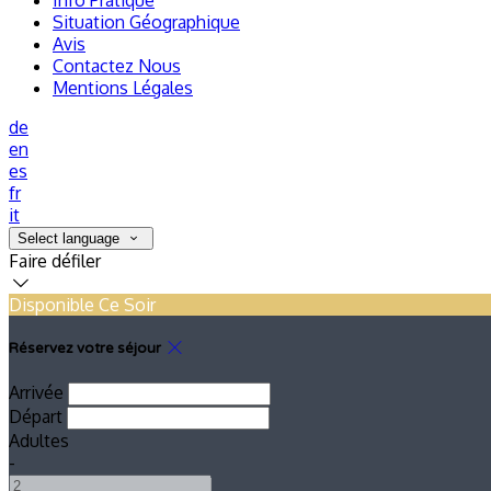
Info Pratique
Situation Géographique
Avis
Contactez Nous
Mentions Légales
de
en
es
fr
it
Select language
Faire défiler
Disponible Ce Soir
Réservez votre séjour
Arrivée
Départ
Adultes
-