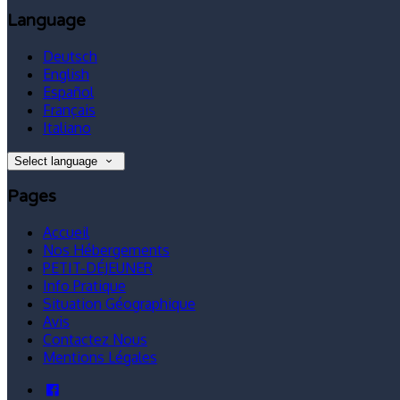
Language
Deutsch
English
Español
Français
Italiano
Select language
Pages
Accueil
Nos Hébergements
PETIT-DÉJEUNER
Info Pratique
Situation Géographique
Avis
Contactez Nous
Mentions Légales