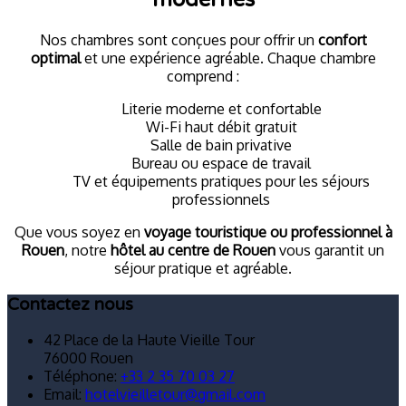
Nos chambres sont conçues pour offrir un
confort
optimal
et une expérience agréable. Chaque chambre
comprend :
Literie moderne et confortable
Wi-Fi haut débit gratuit
Salle de bain privative
Bureau ou espace de travail
TV et équipements pratiques pour les séjours
professionnels
Que vous soyez en
voyage touristique ou professionnel à
Rouen
, notre
hôtel au centre de Rouen
vous garantit un
séjour pratique et agréable.
Contactez nous
42 Place de la Haute Vieille Tour
76000 Rouen
Téléphone
:
+33 2 35 70 03 27
Email:
hotelvieilletour@gmail.com