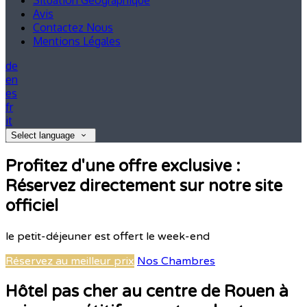
Situation Géographique
Avis
Contactez Nous
Mentions Légales
de
en
es
fr
it
Select language
Profitez d'une offre exclusive :
Réservez directement sur notre site
officiel
le petit-déjeuner est offert le week-end
Réservez au meilleur prix
Nos Chambres
Hôtel pas cher au centre de Rouen à