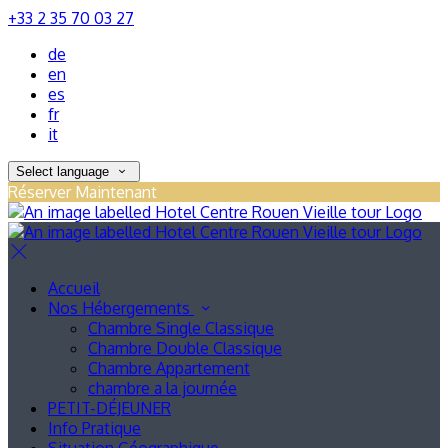
+33 2 35 70 03 27
de
en
es
fr
it
Select language
Réserver Maintenant
Accueil
Nos Hébergements
Chambre Single Classique
Chambre Double Classique
Chambre Appartement
chambre a la journée
PETIT-DÉJEUNER
Info Pratique