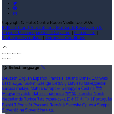
Copyright ©
Hotel Centre Rouen Vieille tour 2026
PMS sur Cloud, Site Internet, Moteur de Réservation &
Channel Manager par GuestDiary.com
|
Plan du site
|
Politique des cookies
|
Termes et Conditions
Select language
Deutsch
English
Español
Français
Italiano
Dansk
Ελληνικά
Eesti
العربية
Suomi
Gaeilge
Lietuvių
Latviešu
Македонски
Bahasa melayu
Malti
Български
Беларускі
Čeština
हिंदी
Magyar
Hrvatski
Bahasa indonesia
עברית
Íslenska
Norsk
Nederlands
Türkçe
ไทย
Українська
日本語
한국어
Português
Polski
Tiếng việt
Русский
Română
Svenska
Српски
Shqipe
Slovenščina
Slovenčina
中文