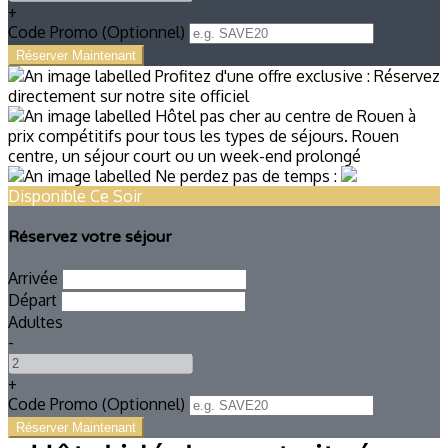
+
Code Promo
(
Optionnel
)
Disponible Ce Soir
Réservez votre séjour
Arrivée
Départ
Adultes
-
+
Code Promo
(
Optionnel
)