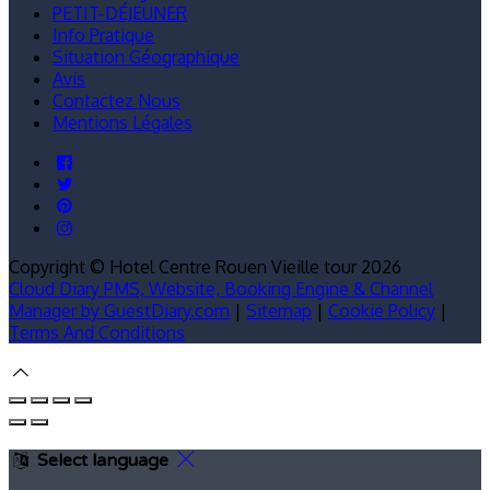
PETIT-DÉJEUNER
Info Pratique
Situation Géographique
Avis
Contactez Nous
Mentions Légales
Copyright ©
Hotel Centre Rouen Vieille tour 2026
Cloud Diary PMS, Website, Booking Engine & Channel
Manager by GuestDiary.com
|
Sitemap
|
Cookie Policy
|
Terms And Conditions
Select language