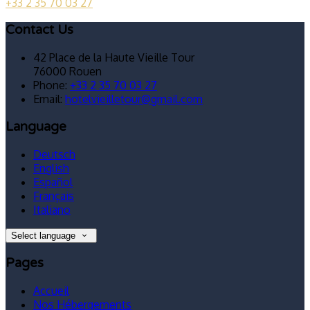
+33 2 35 70 03 27
Contact Us
42 Place de la Haute Vieille Tour
76000 Rouen
Phone:
+33 2 35 70 03 27
Email:
hotelvieilletour@gmail.com
Language
Deutsch
English
Español
Français
Italiano
Select language
Pages
Accueil
Nos Hébergements