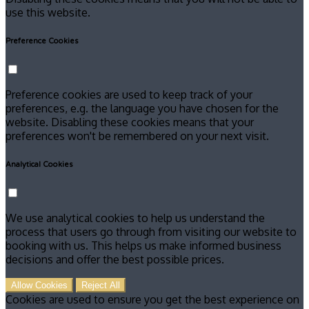
use this website.
Preference Cookies
Preference cookies are used to keep track of your
preferences, e.g. the language you have chosen for the
website. Disabling these cookies means that your
preferences won't be remembered on your next visit.
Analytical Cookies
We use analytical cookies to help us understand the
process that users go through from visiting our website to
booking with us. This helps us make informed business
decisions and offer the best possible prices.
Allow Cookies
Reject All
Cookies are used to ensure you get the best experience on