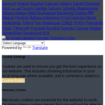
Deutsch
English
Español
Français
Italiano
Dansk
Ελληνικά
Eesti
العربية
Suomi
Gaeilge
Lietuvių
Latviešu
Македонски
Bahasa melayu
Malti
Български
Беларускі
Čeština
हिंदी
Magyar
Hrvatski
Bahasa indonesia
עברית
Íslenska
Norsk
Nederlands
Türkçe
ไทย
Українська
日本語
한국어
Português
Polski
Tiếng việt
Русский
Română
Svenska
Српски
Shqipe
Slovenščina
Slovenčina
中文
Powered by
Translate
Cookie Settings
Cookies are used to ensure you get the best experience on
our website. This includes showing information in your
local language where available, and e-commerce analytics.
Cookie Policy
Necessary Cookies
Necessary cookies are essential for the website to work.
Disabling these cookies means that you will not be able to