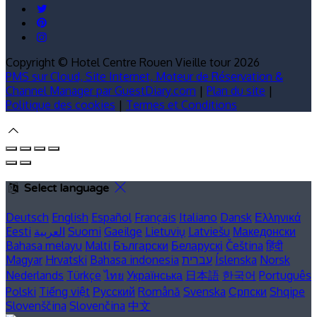
Copyright ©
Hotel Centre Rouen Vieille tour 2026
PMS sur Cloud, Site Internet, Moteur de Réservation &
Channel Manager par GuestDiary.com
|
Plan du site
|
Politique des cookies
|
Termes et Conditions
Select language
Deutsch
English
Español
Français
Italiano
Dansk
Ελληνικά
Eesti
العربية
Suomi
Gaeilge
Lietuvių
Latviešu
Македонски
Bahasa melayu
Malti
Български
Беларускі
Čeština
हिंदी
Magyar
Hrvatski
Bahasa indonesia
עברית
Íslenska
Norsk
Nederlands
Türkçe
ไทย
Українська
日本語
한국어
Português
Polski
Tiếng việt
Русский
Română
Svenska
Српски
Shqipe
Slovenščina
Slovenčina
中文