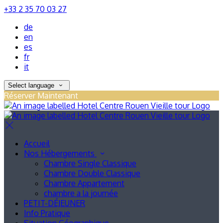
+33 2 35 70 03 27
de
en
es
fr
it
Select language
Réserver Maintenant
Accueil
Nos Hébergements
Chambre Single Classique
Chambre Double Classique
Chambre Appartement
chambre a la journée
PETIT-DÉJEUNER
Info Pratique