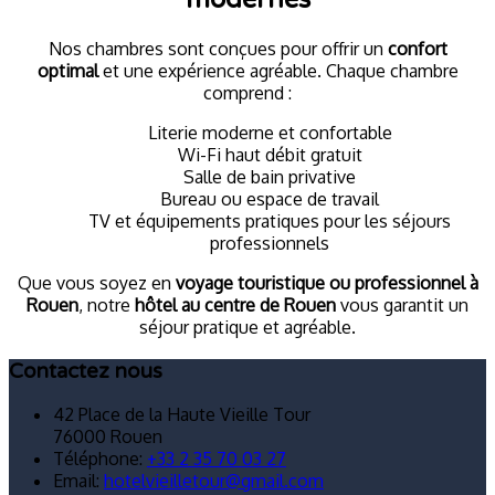
Nos chambres sont conçues pour offrir un
confort
optimal
et une expérience agréable. Chaque chambre
comprend :
Literie moderne et confortable
Wi-Fi haut débit gratuit
Salle de bain privative
Bureau ou espace de travail
TV et équipements pratiques pour les séjours
professionnels
Que vous soyez en
voyage touristique ou professionnel à
Rouen
, notre
hôtel au centre de Rouen
vous garantit un
séjour pratique et agréable.
Contactez nous
42 Place de la Haute Vieille Tour
76000 Rouen
Téléphone
:
+33 2 35 70 03 27
Email:
hotelvieilletour@gmail.com