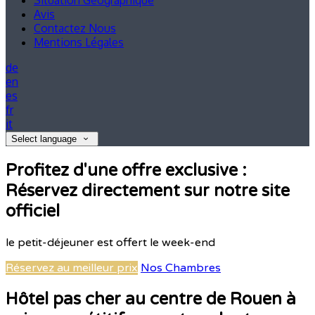
Situation Géographique
Avis
Contactez Nous
Mentions Légales
de
en
es
fr
it
Select language
Profitez d'une offre exclusive :
Réservez directement sur notre site
officiel
le petit-déjeuner est offert le week-end
Réservez au meilleur prix
Nos Chambres
Hôtel pas cher au centre de Rouen à