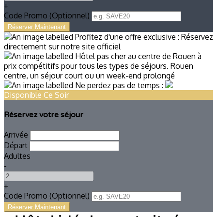
+
Code Promo
(
Optionnel
)
Disponible Ce Soir
Réservez votre séjour
Arrivée
Départ
Adultes
-
+
Code Promo
(
Optionnel
)