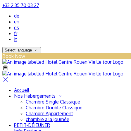
+33 2 35 70 03 27
de
en
es
fr
it
Select language
Book Now
Accueil
Nos Hébergements
Chambre Single Classique
Chambre Double Classique
Chambre Appartement
chambre a la journée
PETIT-DÉJEUNER