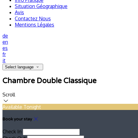
Info Pratique
Situation Géographique
Avis
Contactez Nous
Mentions Légales
de
en
es
fr
it
Select language
Chambre Double Classique
Scroll
Available Tonight
Book your stay
Check In