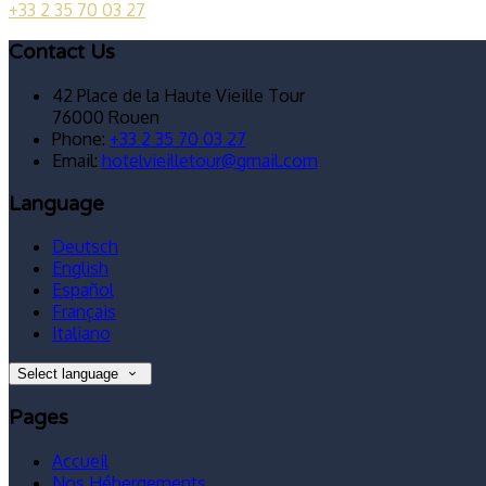
+33 2 35 70 03 27
Contact Us
42 Place de la Haute Vieille Tour
76000 Rouen
Phone:
+33 2 35 70 03 27
Email:
hotelvieilletour@gmail.com
Language
Deutsch
English
Español
Français
Italiano
Select language
Pages
Accueil
Nos Hébergements