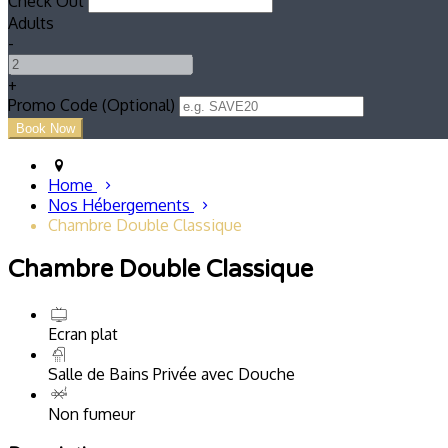
Check Out
Adults
-
+
Promo Code (Optional)
Home
Nos Hébergements
Chambre Double Classique
Chambre Double Classique
Ecran plat
Salle de Bains Privée avec Douche
Non fumeur