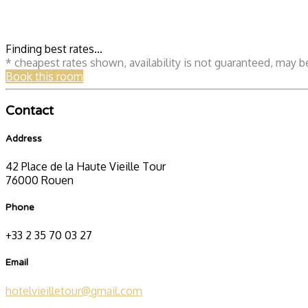
Finding best rates...
* cheapest rates shown, availability is not guaranteed, may 
Book this room
Contact
Address
42 Place de la Haute Vieille Tour
76000 Rouen
Phone
+33 2 35 70 03 27
Email
hotelvieilletour@gmail.com