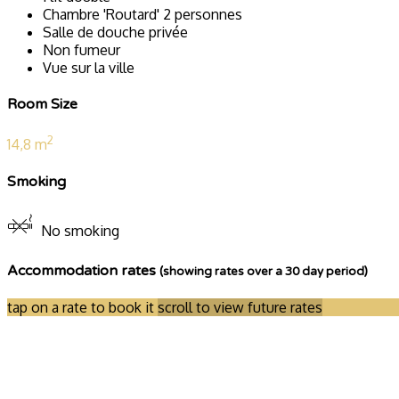
Chambre 'Routard' 2 personnes
Salle de douche privée
Non fumeur
Vue sur la ville
Room Size
2
14,8 m
Smoking
No smoking
Accommodation rates
(showing rates over a 30 day period)
tap on a rate to book it
scroll to view future rates