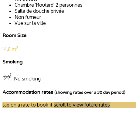
Chambre 'Routard' 2 personnes
Salle de douche privée
Non fumeur
Vue sur la ville
Room Size
2
14,8 m
Smoking
No smoking
Accommodation rates
(showing rates over a 30 day period)
tap on a rate to book it
scroll to view future rates