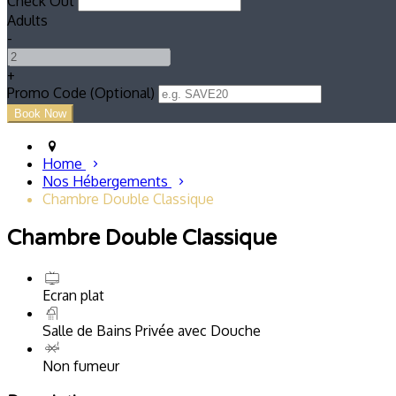
Check Out
Adults
-
+
Promo Code (Optional)
Home
Nos Hébergements
Chambre Double Classique
Chambre Double Classique
Ecran plat
Salle de Bains Privée avec Douche
Non fumeur