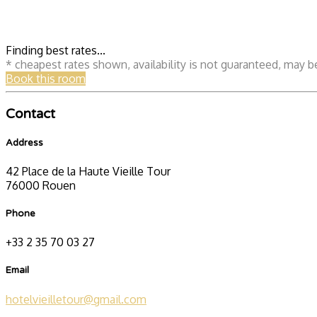
Finding best rates...
* cheapest rates shown, availability is not guaranteed, may 
Book this room
Contact
Address
42 Place de la Haute Vieille Tour
76000 Rouen
Phone
+33 2 35 70 03 27
Email
hotelvieilletour@gmail.com