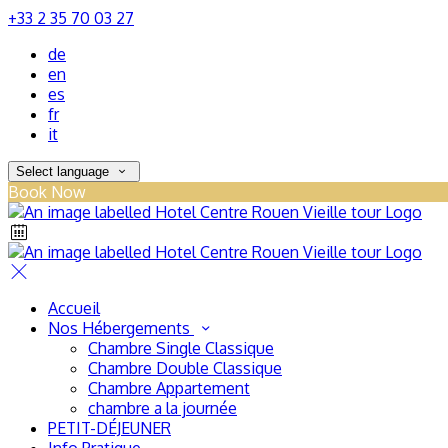
+33 2 35 70 03 27
de
en
es
fr
it
Select language
Book Now
Accueil
Nos Hébergements
Chambre Single Classique
Chambre Double Classique
Chambre Appartement
chambre a la journée
PETIT-DÉJEUNER