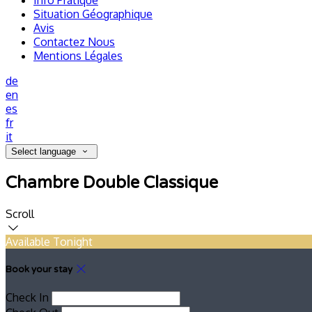
Info Pratique
Situation Géographique
Avis
Contactez Nous
Mentions Légales
de
en
es
fr
it
Select language
Chambre Double Classique
Scroll
Available Tonight
Book your stay
Check In