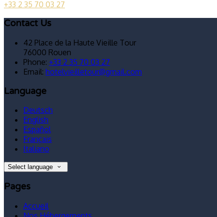
+33 2 35 70 03 27
Contact Us
42 Place de la Haute Vieille Tour
76000 Rouen
Phone:
+33 2 35 70 03 27
Email:
hotelvieilletour@gmail.com
Language
Deutsch
English
Español
Français
Italiano
Select language
Pages
Accueil
Nos Hébergements