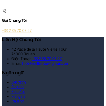
Gọi Chúng Tôi
+33 2 35 70 03 27
Liên Hệ Chúng Tôi
42 Place de la Haute Vieille Tour
76000 Rouen
Điện Thoại
:
+33 2 35 70 03 27
Email:
hotelvieilletour@gmail.com
Ngôn ngữ
Deutsch
English
Español
Français
Italiano