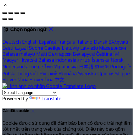
Chọn ngôn ngữ
Deutsch
English
Español
Français
Italiano
Dansk
Ελληνικά
Eesti
العربية
Suomi
Gaeilge
Lietuvių
Latviešu
Македонски
Bahasa melayu
Malti
Български
Беларускі
Čeština
हिंदी
Magyar
Hrvatski
Bahasa indonesia
עברית
Íslenska
Norsk
Nederlands
Türkçe
ไทย
Українська
日本語
한국어
Português
Polski
Tiếng việt
Русский
Română
Svenska
Српски
Shqipe
Slovenščina
Slovenčina
中文
Powered by
Translate
Cài đặt cookie
Cookie được sử dụng để đảm bảo bạn có được trải nghiệm
tốt nhất trên trang web của chúng tôi. Điều này bao gồm
hiển thị thông tin bằng ngôn ngữ địa phương của bạn nếu