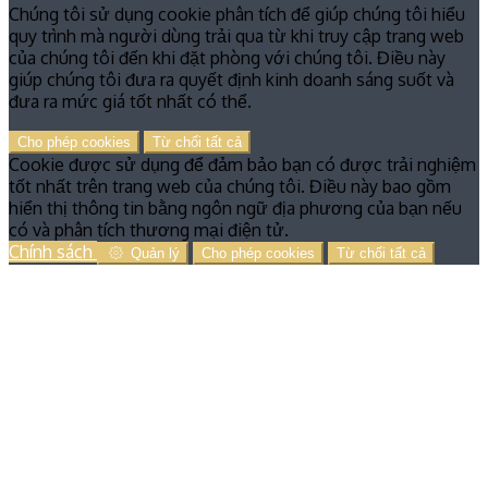
Chúng tôi sử dụng cookie phân tích để giúp chúng tôi hiểu
quy trình mà người dùng trải qua từ khi truy cập trang web
của chúng tôi đến khi đặt phòng với chúng tôi. Điều này
giúp chúng tôi đưa ra quyết định kinh doanh sáng suốt và
đưa ra mức giá tốt nhất có thể.
Cho phép cookies
Từ chối tất cả
Cookie được sử dụng để đảm bảo bạn có được trải nghiệm
tốt nhất trên trang web của chúng tôi. Điều này bao gồm
hiển thị thông tin bằng ngôn ngữ địa phương của bạn nếu
có và phân tích thương mại điện tử.
Chính sách
Quản lý
Cho phép cookies
Từ chối tất cả