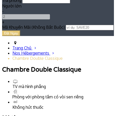
Trả phòng
Người lớn
-
+
Mã Khuyến Mãi
(
Không Bắt Buộc
)
Trang Chủ
Nos Hébergements
Chambre Double Classique
Chambre Double Classique
TV mà hình phẳng
Phòng với phòng tắm có vòi sen riêng
Không hút thuốc