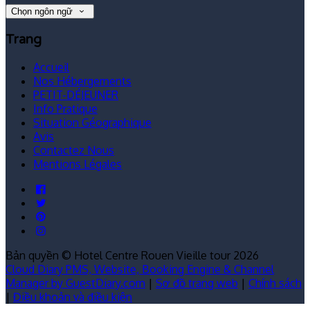
Chọn ngôn ngữ
Trang
Accueil
Nos Hébergements
PETIT-DÉJEUNER
Info Pratique
Situation Géographique
Avis
Contactez Nous
Mentions Légales
Bản quyền
©
Hotel Centre Rouen Vieille tour 2026
Cloud Diary PMS, Website, Booking Engine & Channel
Manager by GuestDiary.com
|
Sơ đồ trang web
|
Chính sách
|
Điều khoản và điều kiện