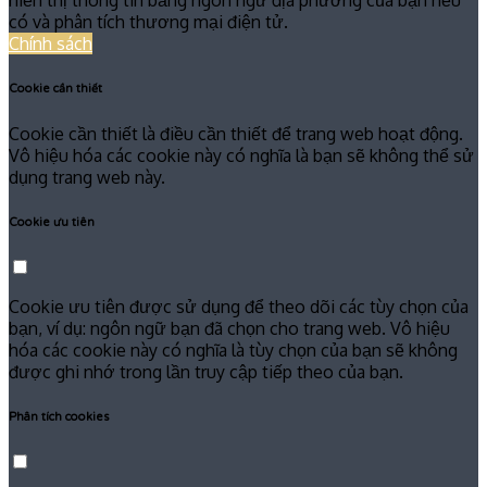
có và phân tích thương mại điện tử.
Chính sách
Cookie cần thiết
Cookie cần thiết là điều cần thiết để trang web hoạt động.
Vô hiệu hóa các cookie này có nghĩa là bạn sẽ không thể sử
dụng trang web này.
Cookie ưu tiên
Cookie ưu tiên được sử dụng để theo dõi các tùy chọn của
bạn, ví dụ: ngôn ngữ bạn đã chọn cho trang web. Vô hiệu
hóa các cookie này có nghĩa là tùy chọn của bạn sẽ không
được ghi nhớ trong lần truy cập tiếp theo của bạn.
Phân tích cookies