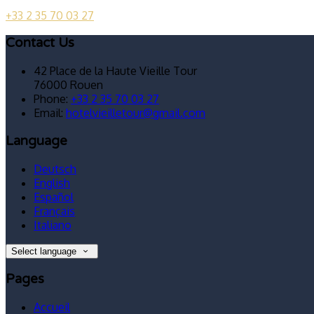
+33 2 35 70 03 27
Contact Us
42 Place de la Haute Vieille Tour
76000 Rouen
Phone:
+33 2 35 70 03 27
Email:
hotelvieilletour@gmail.com
Language
Deutsch
English
Español
Français
Italiano
Select language
Pages
Accueil