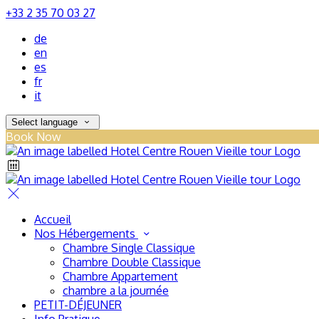
+33 2 35 70 03 27
de
en
es
fr
it
Select language
Book Now
Accueil
Nos Hébergements
Chambre Single Classique
Chambre Double Classique
Chambre Appartement
chambre a la journée
PETIT-DÉJEUNER