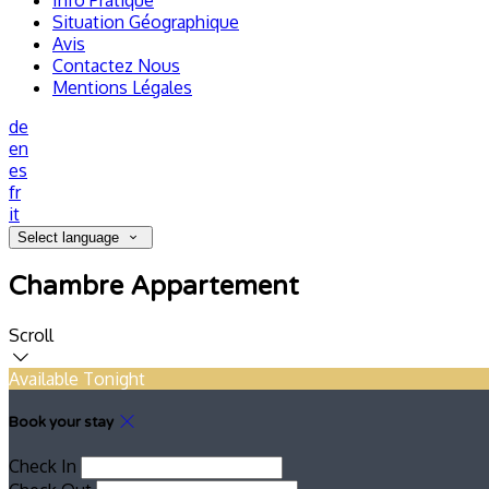
Info Pratique
Situation Géographique
Avis
Contactez Nous
Mentions Légales
de
en
es
fr
it
Select language
Chambre Appartement
Scroll
Available Tonight
Book your stay
Check In