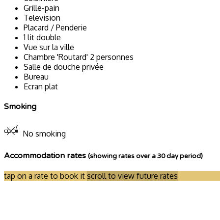
Grille-pain
Television
Placard / Penderie
1 lit double
Vue sur la ville
Chambre 'Routard' 2 personnes
Salle de douche privée
Bureau
Ecran plat
Smoking
No smoking
Accommodation rates
(showing rates over a 30 day period)
tap on a rate to book it
scroll to view future rates