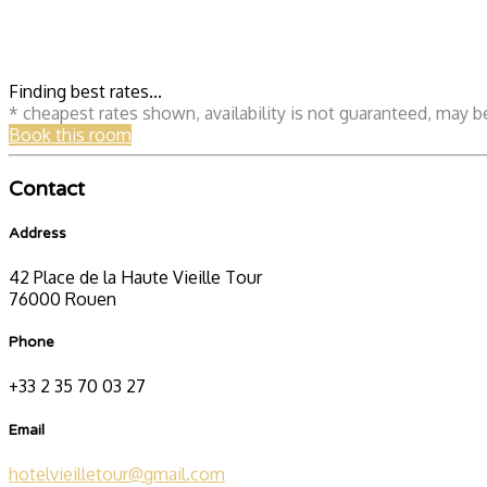
Finding best rates...
* cheapest rates shown, availability is not guaranteed, may 
Book this room
Contact
Address
42 Place de la Haute Vieille Tour
76000 Rouen
Phone
+33 2 35 70 03 27
Email
hotelvieilletour@gmail.com