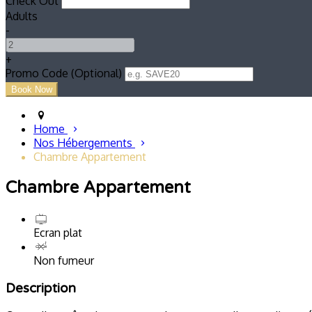
Check Out
Adults
-
+
Promo Code (Optional)
Home
Nos Hébergements
Chambre Appartement
Chambre Appartement
Ecran plat
Non fumeur
Description