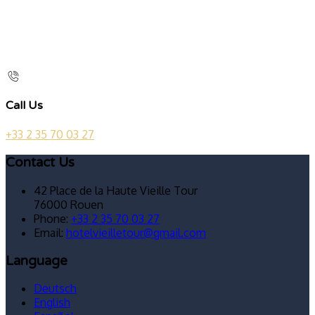
Call Us
+33 2 35 70 03 27
Contact Us
42 Place de la Haute Vieille Tour
76000 Rouen
Phone:
+33 2 35 70 03 27
Email:
hotelvieilletour@gmail.com
Language
Deutsch
English