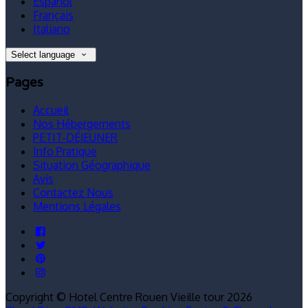
Español
Français
Italiano
Select language
Pages
Accueil
Nos Hébergements
PETIT-DÉJEUNER
Info Pratique
Situation Géographique
Avis
Contactez Nous
Mentions Légales
Copyright ©
Hotel Centre Rouen Vieille tour 2026