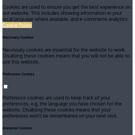
Cookies are used to ensure you get the best experience on
our website. This includes showing information in your
local language where available, and e-commerce analytics.
Cookie Policy
Necessary Cookies
Necessary cookies are essential for the website to work.
Disabling these cookies means that you will not be able to
use this website.
Preference Cookies
Preference cookies are used to keep track of your
preferences, e.g. the language you have chosen for the
website. Disabling these cookies means that your
preferences won't be remembered on your next visit.
Analytical Cookies