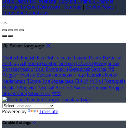
Cloud Diary PMS, Website, Booking Engine & Channel
Manager by GuestDiary.com
|
Sitemap
|
Cookie Policy
|
Terms And Conditions
Select language
Deutsch
English
Español
Français
Italiano
Dansk
Ελληνικά
Македонски
Latviešu
Lietuvių
Gaeilge
Suomi
العربية
Eesti
Bahasa melayu
Malti
Български
Беларускі
Čeština
हिंदी
Norsk
Íslenska
עברית
Bahasa indonesia
Hrvatski
Magyar
Nederlands
Türkçe
ไทย
Українська
日本語
한국어
Português
Polski
Tiếng việt
Русский
Română
Svenska
Српски
Shqipe
Slovenščina
Slovenčina
中文
Powered by
Translate
Cookie Settings