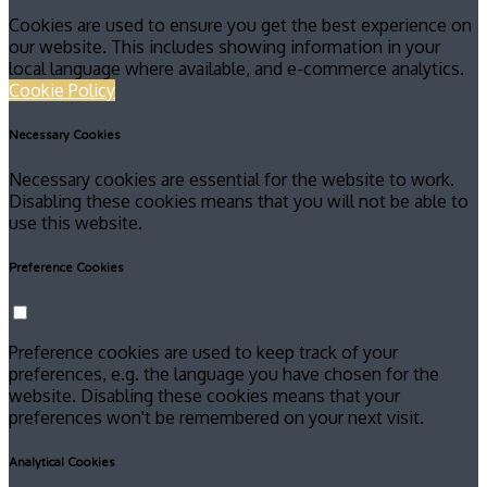
Cookies are used to ensure you get the best experience on
our website. This includes showing information in your
local language where available, and e-commerce analytics.
Cookie Policy
Necessary Cookies
Necessary cookies are essential for the website to work.
Disabling these cookies means that you will not be able to
use this website.
Preference Cookies
Preference cookies are used to keep track of your
preferences, e.g. the language you have chosen for the
website. Disabling these cookies means that your
preferences won't be remembered on your next visit.
Analytical Cookies