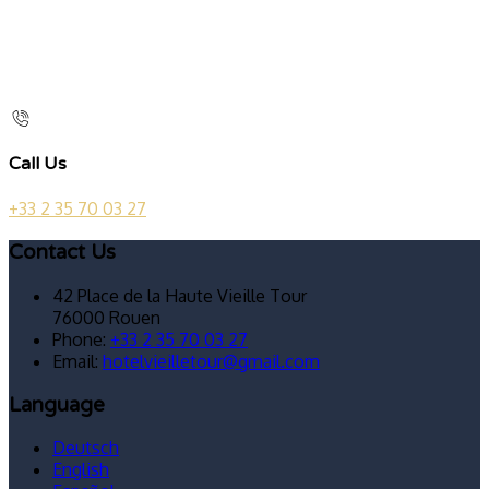
Call Us
+33 2 35 70 03 27
Contact Us
42 Place de la Haute Vieille Tour
76000 Rouen
Phone:
+33 2 35 70 03 27
Email:
hotelvieilletour@gmail.com
Language
Deutsch
English