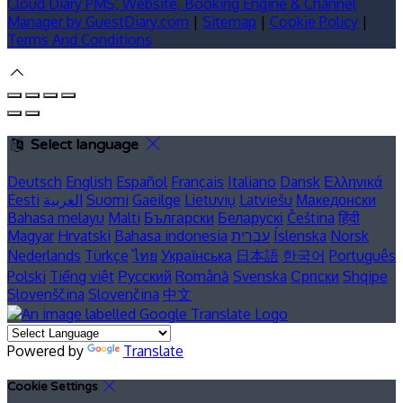
Cloud Diary PMS, Website, Booking Engine & Channel
Manager by GuestDiary.com
|
Sitemap
|
Cookie Policy
|
Terms And Conditions
Select language
Deutsch
English
Español
Français
Italiano
Dansk
Ελληνικά
Eesti
العربية
Suomi
Gaeilge
Lietuvių
Latviešu
Македонски
Bahasa melayu
Malti
Български
Беларускі
Čeština
हिंदी
Magyar
Hrvatski
Bahasa indonesia
עברית
Íslenska
Norsk
Nederlands
Türkçe
ไทย
Українська
日本語
한국어
Português
Polski
Tiếng việt
Русский
Română
Svenska
Српски
Shqipe
Slovenščina
Slovenčina
中文
Powered by
Translate
Cookie Settings