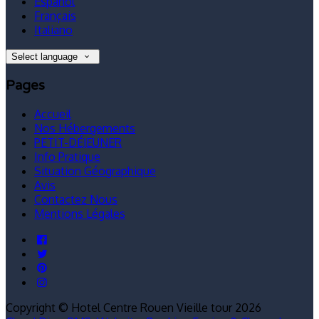
Español
Français
Italiano
Select language
Pages
Accueil
Nos Hébergements
PETIT-DÉJEUNER
Info Pratique
Situation Géographique
Avis
Contactez Nous
Mentions Légales
Copyright ©
Hotel Centre Rouen Vieille tour 2026