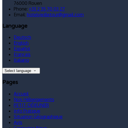
76000 Rouen
Phone:
+33 2 35 70 03 27
Email:
hotelvieilletour@gmail.com
Language
Deutsch
English
Español
Français
Italiano
Select language
Pages
Accueil
Nos Hébergements
PETIT-DÉJEUNER
Info Pratique
Situation Géographique
Avis
Contactez Nous