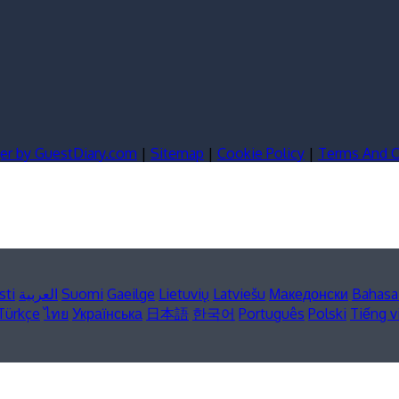
er by GuestDiary.com
|
Sitemap
|
Cookie Policy
|
Terms And C
sti
العربية
Suomi
Gaeilge
Lietuvių
Latviešu
Македонски
Bahasa
Türkçe
ไทย
Українська
日本語
한국어
Português
Polski
Tiếng v