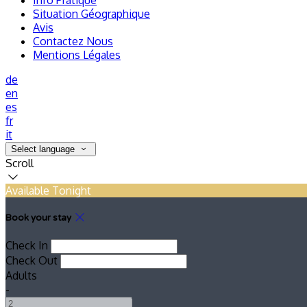
Info Pratique
Situation Géographique
Avis
Contactez Nous
Mentions Légales
de
en
es
fr
it
Select language
Scroll
Available Tonight
Book your stay
Check In
Check Out
Adults
-