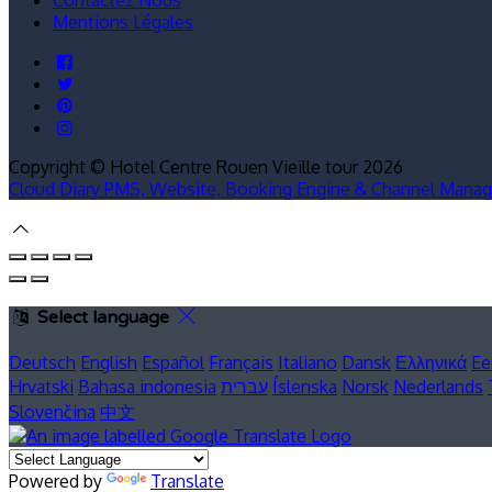
Mentions Légales
Copyright ©
Hotel Centre Rouen Vieille tour 2026
Cloud Diary PMS, Website, Booking Engine & Channel Manag
Select language
Deutsch
English
Español
Français
Italiano
Dansk
Ελληνικά
Ee
Hrvatski
Bahasa indonesia
עברית
Íslenska
Norsk
Nederlands
Slovenčina
中文
Powered by
Translate