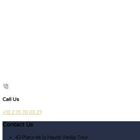
Call Us
+33 2 35 70 03 27
Contact Us
42 Place de la Haute Vieille Tour