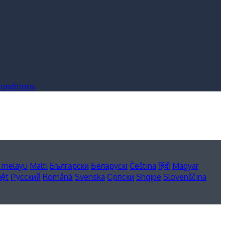
onditions
 melayu
Malti
Български
Беларускі
Čeština
हिंदी
Magyar
iệt
Русский
Română
Svenska
Српски
Shqipe
Slovenščina