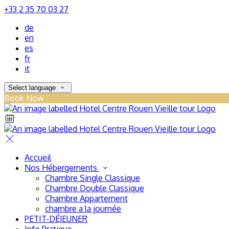
+33 2 35 70 03 27
de
en
es
fr
it
Select language
Book Now
Accueil
Nos Hébergements
Chambre Single Classique
Chambre Double Classique
Chambre Appartement
chambre a la journée
PETIT-DÉJEUNER