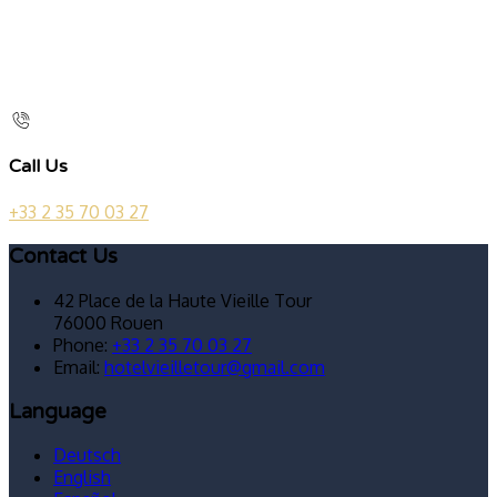
Call Us
+33 2 35 70 03 27
Contact Us
42 Place de la Haute Vieille Tour
76000 Rouen
Phone:
+33 2 35 70 03 27
Email:
hotelvieilletour@gmail.com
Language
Deutsch
English