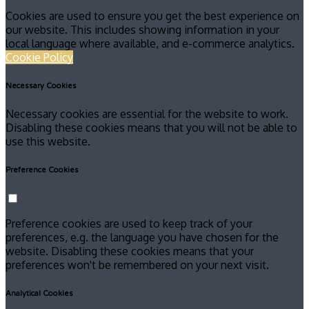
Cookies are used to ensure you get the best experience on
our website. This includes showing information in your
local language where available, and e-commerce analytics.
Cookie Policy
Necessary Cookies
Necessary cookies are essential for the website to work.
Disabling these cookies means that you will not be able to
use this website.
Preference Cookies
Preference cookies are used to keep track of your
preferences, e.g. the language you have chosen for the
website. Disabling these cookies means that your
preferences won't be remembered on your next visit.
Analytical Cookies