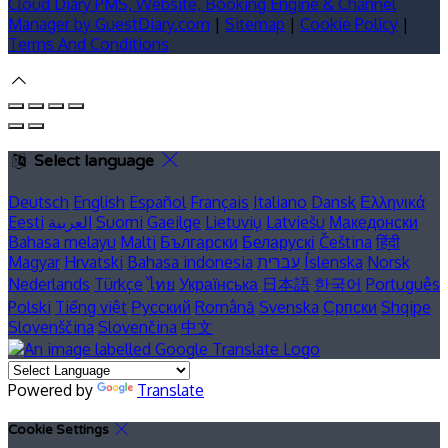
Cloud Diary PMS, Website, Booking Engine & Channel
Manager by GuestDiary.com
|
Sitemap
|
Cookie Policy
|
Terms And Conditions
Select language
Deutsch
English
Español
Français
Italiano
Dansk
Ελληνικά
Eesti
العربية
Suomi
Gaeilge
Lietuvių
Latviešu
Македонски
Bahasa melayu
Malti
Български
Беларускі
Čeština
हिंदी
Magyar
Hrvatski
Bahasa indonesia
עברית
Íslenska
Norsk
Nederlands
Türkçe
ไทย
Українська
日本語
한국어
Português
Polski
Tiếng việt
Русский
Română
Svenska
Српски
Shqipe
Slovenščina
Slovenčina
中文
Powered by
Translate
Cookie Settings