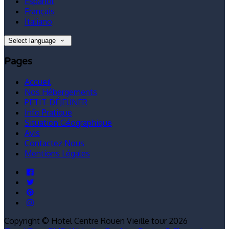
Español
Français
Italiano
Select language
Pages
Accueil
Nos Hébergements
PETIT-DÉJEUNER
Info Pratique
Situation Géographique
Avis
Contactez Nous
Mentions Légales
Copyright ©
Hotel Centre Rouen Vieille tour 2026