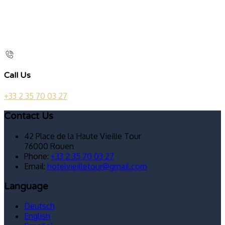
Call Us
+33 2 35 70 03 27
Contact Us
42 Place de la Haute Vieille Tour
76000 Rouen
Phone:
+33 2 35 70 03 27
Email:
hotelvieilletour@gmail.com
Language
Deutsch
English