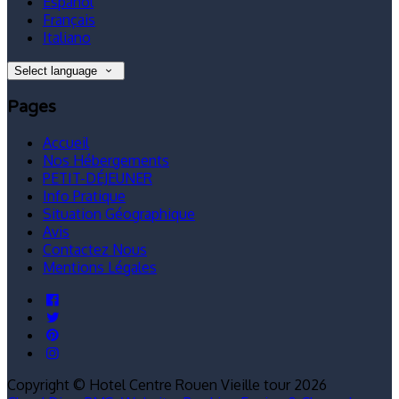
Español
Français
Italiano
Select language
Pages
Accueil
Nos Hébergements
PETIT-DÉJEUNER
Info Pratique
Situation Géographique
Avis
Contactez Nous
Mentions Légales
Copyright ©
Hotel Centre Rouen Vieille tour 2026