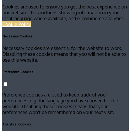
Cookies are used to ensure you get the best experience on
our website. This includes showing information in your
local language where available, and e-commerce analytics.
Cookie Policy
Necessary Cookies
Necessary cookies are essential for the website to work.
Disabling these cookies means that you will not be able to
use this website.
Preference Cookies
Preference cookies are used to keep track of your
preferences, e.g. the language you have chosen for the
website. Disabling these cookies means that your
preferences won't be remembered on your next visit.
Analytical Cookies