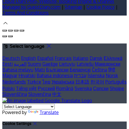
Cloud Diary PMS, Website, Booking Engine & Channel
Manager by GuestDiary.com
|
Sitemap
|
Cookie Policy
|
Terms And Conditions
Select language
Deutsch
English
Español
Français
Italiano
Dansk
Ελληνικά
Eesti
العربية
Suomi
Gaeilge
Lietuvių
Latviešu
Македонски
Bahasa melayu
Malti
Български
Беларускі
Čeština
हिंदी
Magyar
Hrvatski
Bahasa indonesia
עברית
Íslenska
Norsk
Nederlands
Türkçe
ไทย
Українська
日本語
한국어
Português
Polski
Tiếng việt
Русский
Română
Svenska
Српски
Shqipe
Slovenščina
Slovenčina
中文
Powered by
Translate
Cookie Settings