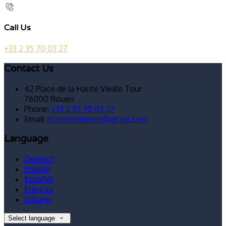
Call Us
+33 2 35 70 03 27
Contact Us
42 Place de la Haute Vieille Tour
76000 Rouen
Phone:
+33 2 35 70 03 27
Email:
hotelvieilletour@gmail.com
Language
Deutsch
English
Español
Français
Italiano
Select language