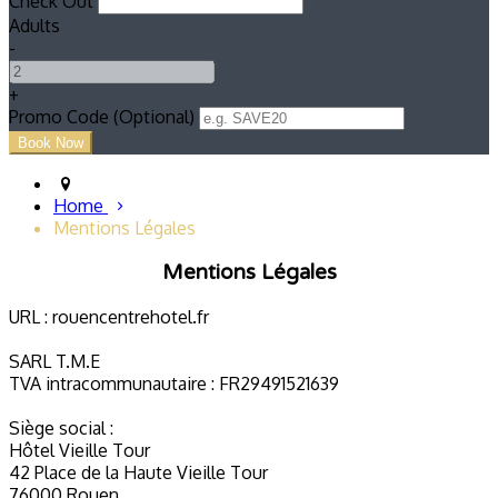
Check Out
Adults
-
+
Promo Code (Optional)
Home
Mentions Légales
Mentions Légales
URL : rouencentrehotel.fr
SARL T.M.E
TVA intracommunautaire : FR29491521639
Siège social :
Hôtel Vieille Tour
42 Place de la Haute Vieille Tour
76000 Rouen