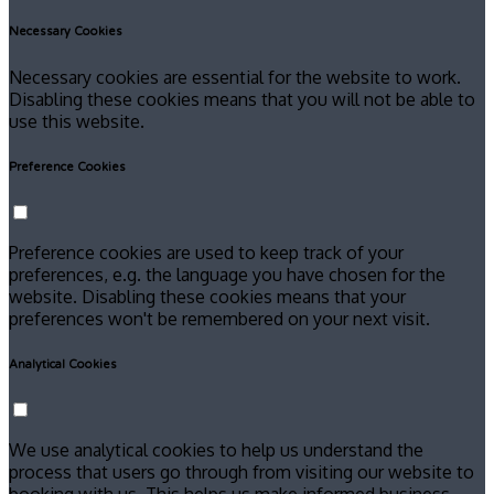
Necessary Cookies
Necessary cookies are essential for the website to work.
Disabling these cookies means that you will not be able to
use this website.
Preference Cookies
Preference cookies are used to keep track of your
preferences, e.g. the language you have chosen for the
website. Disabling these cookies means that your
preferences won't be remembered on your next visit.
Analytical Cookies
We use analytical cookies to help us understand the
process that users go through from visiting our website to