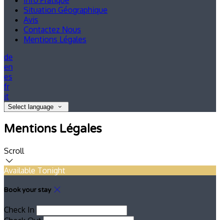
Info Pratique
Situation Géographique
Avis
Contactez Nous
Mentions Légales
de
en
es
fr
it
Select language
Mentions Légales
Scroll
Available Tonight
Book your stay
Check In