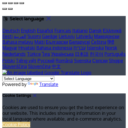
Select language
Deutsch
English
Español
Français
Italiano
Dansk
Ελληνικά
Eesti
العربية
Suomi
Gaeilge
Lietuvių
Latviešu
Македонски
Bahasa melayu
Malti
Български
Беларускі
Čeština
हिंदी
Magyar
Hrvatski
Bahasa indonesia
עברית
Íslenska
Norsk
Nederlands
Türkçe
ไทย
Українська
日本語
한국어
Português
Polski
Tiếng việt
Русский
Română
Svenska
Српски
Shqipe
Slovenščina
Slovenčina
中文
Powered by
Translate
Cookie Settings
Cookies are used to ensure you get the best experience on
our website. This includes showing information in your
local language where available, and e-commerce analytics.
Cookie Policy