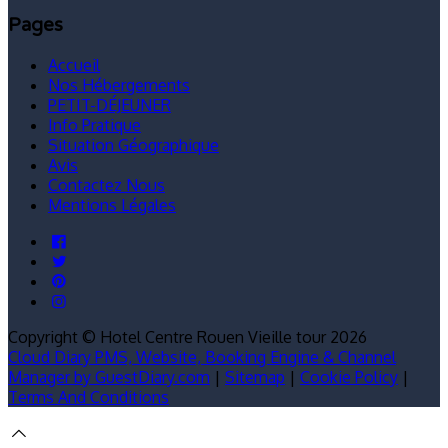
Pages
Accueil
Nos Hébergements
PETIT-DÉJEUNER
Info Pratique
Situation Géographique
Avis
Contactez Nous
Mentions Légales
Copyright ©
Hotel Centre Rouen Vieille tour 2026
Cloud Diary PMS, Website, Booking Engine & Channel
Manager by GuestDiary.com
|
Sitemap
|
Cookie Policy
|
Terms And Conditions