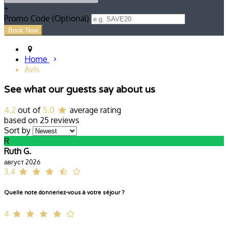
+
Promo Code (Optional)
Home
Avis
See what our guests say about us
4,2
out of
5.0
average rating
based on 25 reviews
Sort by
R
Ruth G.
август 2026
3,4
Quelle note donneriez-vous à votre séjour ?
4