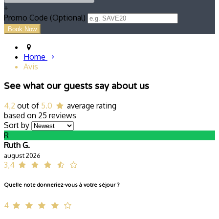
+
Promo Code (Optional)
Home
Avis
See what our guests say about us
4,2
out of
5.0
average rating
based on 25 reviews
Sort by
R
Ruth G.
august 2026
3,4
Quelle note donneriez-vous à votre séjour ?
4